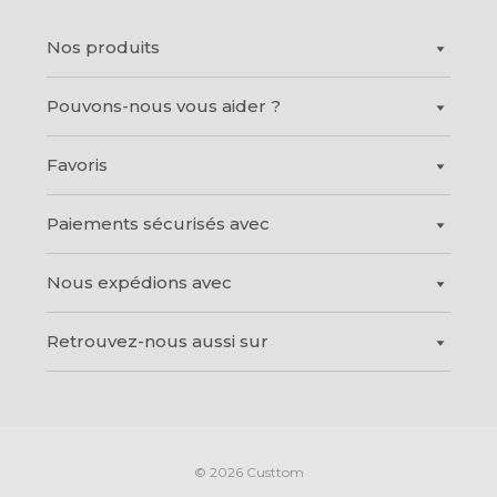
Nos produits
Pouvons-nous vous aider ?
Photo sur toile
®
Shapes
Favoris
Contact
®
Frames
Frais de livraison
Photo sur plexiglas
Paiements sécurisés avec
Happy Shapes<sup>&reg;</sup>
Questions-réponses
®
Lettres en Feutre
®
Art en Feutre
Qualité et garantie à vie
Photo sur alu Dibond
Nous expédions avec
Toile photo pêle-mêle
A propos de nous
Photo encadrée
Photo sur toile
BonjourToile s'appelle désormais Custtom
®
Lamp
Retrouvez-nous aussi sur
HD Métal
Photo sur Forex
®
Lamp
Toile photo pêle-mêle
Photo encadrée
Cartes du monde
Cartes du monde
Photo sur bois
© 2026 Custtom
Photo sur bois
Poster