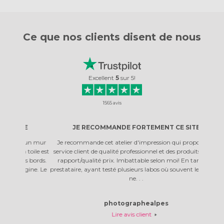
Ce que nos clients
disent de nous
Excellent
5
sur
5
!
1565
avis
E
JE RECOMMANDE FORTEMENT CE SITE
PRO
r un mur
Je recommande cet atelier d'impression qui propose un
J'avais
 toile est
service client de qualité professionnel et des produits à bon
concerna
es bords.
rapport/qualité prix. Imbattable selon moi! En tant que
rassu
gine. Le
prestataire, ayant testé plusieurs labos où souvent le résultat
rapideme
ne. . .
photographealpes
Lire avis client