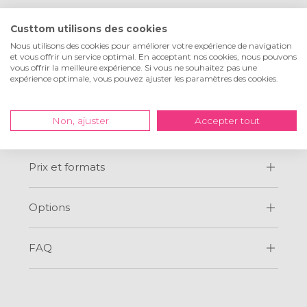
télé­chargez votre photo ou image, puis choisissez le format et
le cadrage. Ensuite il ne vous reste qu'à remplir vos coordonnées
Custtom utilisons des cookies
et à payer. Simple, non ? Et dans les 5 jours qui suivent, vous
Nous utilisons des cookies pour améliorer votre expérience de navigation
recevez chez vous votre photo sur bois !
et vous offrir un service optimal. En acceptant nos cookies, nous pouvons
vous offrir la meilleure expérience. Si vous ne souhaitez pas une
expérience optimale, vous pouvez ajuster les paramètres des cookies.
Si vous avez d'autres questions concernant l'impression photo
sur bois, n'hésitez pas à nous contacter, nous nous ferons un
plaisir de vous aider.
Non, ajuster
Accepter tout
Prix et formats
Options
FAQ