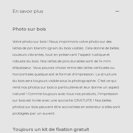
En savoir plus
Photo sur bois
Votre photo sur bois ! Nous impri­mons votre photo sur des
lattes de pin blanchi (grain du bois visible). Cela donne de belles
cou­leurs vi­bran­tes, tout en pré­ser­vant l'aspect rus­tique et
robuste du bois. Nos lat­tes de pins durables sont de 14 mm
d'épaisseur. Vous pouvez choisir entre des lattes verticales ou
hori­zon­tales quelque soit le format d'im­pres­sion. La structure
du bois sera tou­jours visible sous la photo­gra­phie. C'est ce qui
rend nos photos sur bois si particulières et leur donne un aspect
naturel ! Com­me toujours avec tous nos produits, l'impression
sur bois est livrée avec une ac­croche GRATUITE ! Nos belles
photos sur bois peuvent être ac­cro­chées en extérieur si elles sont
pro­té­gées par un auvent.
Toujours un kit de fixation gratuit