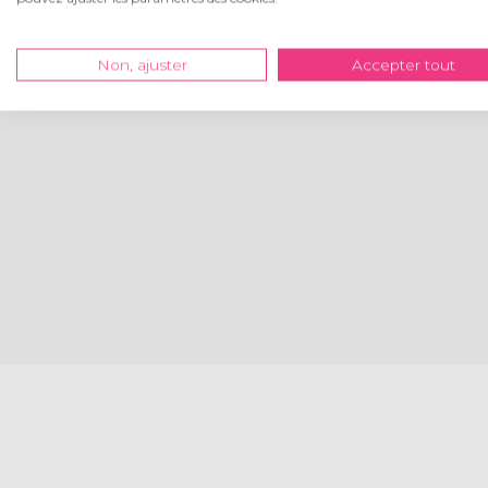
Non, ajuster
Accepter tout
peur du rendu final.
Je recommande c
respondent bien à mon
bon rapport/qua