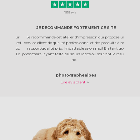
1565
avis
E
JE RECOMMANDE FORTEMENT CE SITE
PRO
r un mur
Je recommande cet atelier d'impression qui propose un
J'avais
 toile est
service client de qualité professionnel et des produits à bon
concerna
es bords.
rapport/qualité prix. Imbattable selon moi! En tant que
rassu
gine. Le
prestataire, ayant testé plusieurs labos où souvent le résultat
rapideme
ne. . .
photographealpes
Lire avis client