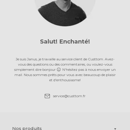
Salut! Enchanté!
Je suis Janus, je travaille au service client de Custtom. Avez-
vous des questions ou des commentaires, ou voulez-vous
simplement dire bonjour
N'hésitez pas à nous envoyer un
mail. Nous sommes prêts pour vous avec beaucoup de plaisir
et d'enthousiasme!
et d'enthousiasme!
et d'enthousiasme!
et d'enthousiasme!
et d'enthousiasme!
et d'enthousiasme!
et d'enthousiasme!
et d'enthousiasme!
et d'enthousiasme!
et d'enthousiasme!
et d'enthousiasme!
et d'enthousiasme!
et d'enthousiasme!
service@custtom.fr
service@custtom.fr
service@custtom.fr
service@custtom.fr
service@custtom.fr
service@custtom.fr
service@custtom.fr
service@custtom.fr
service@custtom.fr
service@custtom.fr
service@custtom.fr
service@custtom.fr
service@custtom.fr
Nos produits