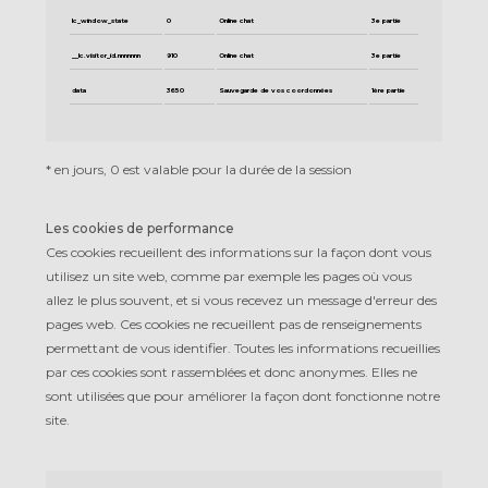
lc_window_state
0
Online chat
3e partie
__lc.visitor_id.nnnnnnn
910
Online chat
3e partie
data
3650
Sauvegarde de vos coordonnées
1ère partie
*
en jours, 0 est valable pour la durée de la session
Les cookies de performance
Ces cookies recueillent des informations sur la façon dont vous
utilisez un site web, comme par exemple les pages où vous
allez le plus souvent, et si vous recevez un message d'erreur des
pages web. Ces cookies ne recueillent pas de renseignements
permettant de vous identifier. Toutes les informations recueillies
par ces cookies sont rassemblées et donc anonymes. Elles ne
sont utilisées que pour améliorer la façon dont fonctionne notre
site.