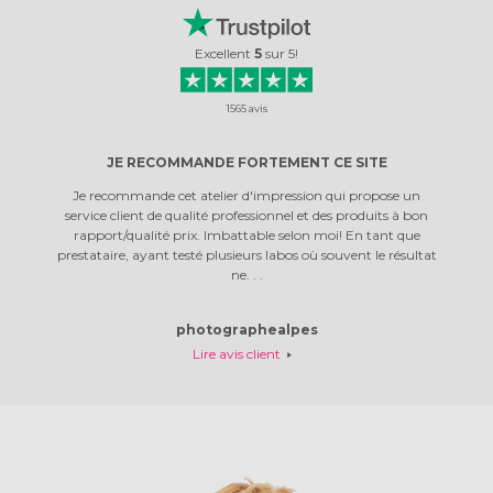
Excellent
5
sur
5
!
1565
avis
E
JE RECOMMANDE FORTEMENT CE SITE
PRO
r un mur
Je recommande cet atelier d'impression qui propose un
J'avais
 toile est
service client de qualité professionnel et des produits à bon
concerna
es bords.
rapport/qualité prix. Imbattable selon moi! En tant que
rassu
gine. Le
prestataire, ayant testé plusieurs labos où souvent le résultat
rapideme
ne. . .
photographealpes
Lire avis client