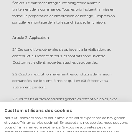
fichiers. Le paiement intégral est obligatoire avant le
traitement de la commande. Tous les prix incluent la mise en
forme, la préparation de l'impression de l'image, l'impression
sur toile, le montage de la toile sur châssis et la livraison.
Article 2: Application
2.1 Ces conditions générales s'appliquent à la réalisation, au
contenu et au respect de tous les contrats conclus entre
Custtom et le client, appelées aussi les deux parties.
2.2 Custtom exclut formellement les conditions de livraison
demandées par le client, à moins qu'il en eût été convenu
autrement par écrit.
2.3 Toutes les autres conditions générales restent valables, avec
accord sur d'éventuels suppléments ou modifications.
Custtom utilisons des cookies
2.4 Le client accepte ces conditions générales lorsqu'il passe
Nous utilisons des cookies pour améliorer votre expérience de navigation
et vous offrir un service optimal. En acceptant nos cookies, nous pouvons
commande et a pris connaissance de leur contenu, sous réserve
vous offrir la meilleure expérience. Si vous ne souhaitez pas une
que Custtom en ait correctement informé le client.
expérience optimale, vous pouvez ajuster les paramètres des cookies.