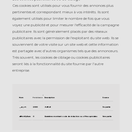
Ces cookies sont utilisés pour vous fournir des annonces plus
pertinentes et correspondant mieux à vos intérêts. Ils sont
également utilisés pour limiter le nombre de fois que vous
voyez une publicité et pour mesurer l'efficacité de la campagne
publicitaire. Ils sont généralement placés par des réseaux
publicitaires avec la permission de l'exploitant du site web. Ils se
souviennent de votre visite sur un site web et cette information
est partagée avec d'autres organismes tels que des annonceurs.
Très souvent, les cookies de ciblage ou cookies publicitaires
seront liés à la fonctionnalité du site fournie par l'autre
entreprise.
*
Nom
Persistance
Description
Source
__ar_v4
2000
AdRoll
3e partie
allNotifyBars
0
Bannières montrant code de réduction ou offres spéciales
1ère partie