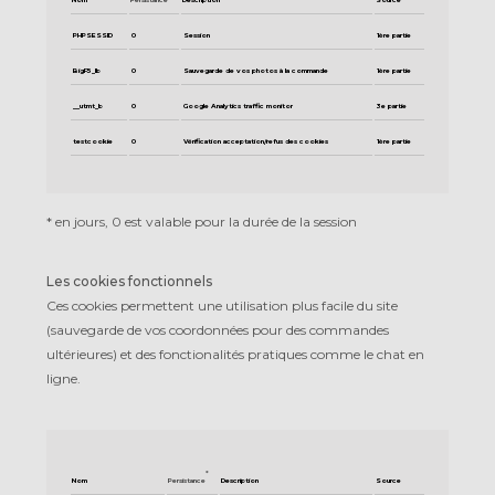
PHPSESSID
0
Session
1ère partie
BigF5_lb
0
Sauvegarde de vos photos à la commande
1ère partie
__utmt_b
0
Google Analytics traffic monitor
3e partie
testcookie
0
Vérification acceptation/refus des cookies
1ère partie
*
en jours, 0 est valable pour la durée de la session
Les cookies fonctionnels
Ces cookies permettent une utilisation plus facile du site
(sauvegarde de vos coordonnées pour des commandes
ultérieures) et des fonctionalités pratiques comme le chat en
ligne.
*
Nom
Persistance
Description
Source