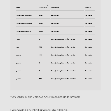
*
Nom
Persistance
Description
Source
optimizelySegments
3650
AB-Testing
3e partie
optimizelyEndUserId
3650
AB-Testing
3e partie
optimizelyBuckets
3650
AB-Testing
3e partie
_gat
0
Google Analytics traffic monitor
3e partie
_ga
730
Google Analytics traffic monitor
3e partie
_utmz
180
Google Analytics traffic monitor
3e partie
_utmc
0
Google Analytics traffic monitor
3e partie
_utmb
0
Google Analytics traffic monitor
3e partie
_utma
730
Google Analytics traffic monitor
3e partie
*
en jours, 0 est valable pour la durée de la session
Les cookies publicitaires ou de ciblage