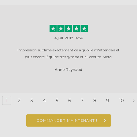
4 juil. 2018 14:56
Impression sublime exactement ce a quoi je m'attendais et
plus encore. Équipe très sympa et à l'écoute. Merci
Anne Raynaud
1
2
3
4
5
6
7
8
9
10
COMMANDER MAINTENANT !