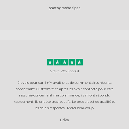
photographealpes
5 févr. 2026 22:01
J'avais peur car il n'y avait plus de commentaires récents
concernant Custtom.fr et après les avoir contacté pour être
rassurée concernant ma commande, ils m'ont répondu
rapidement. Ils ont été très réactifs. Le produit est de qualité et
les délais respectés ! Merci beaucoup.
Erika