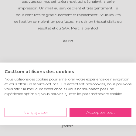
pas vues sur nos petits écrans et qui gâchaient la belle
impression. Un mail au service client et très gentiment, ils
nous l'ont refaite gracieusement et rapidement. Seuls les kits
de fixation semblent un peu justes mais sinon très satisfaits du
résultat et du SAV. Merci à bientôt!
aa nn
Custtom utilisons des cookies
Nous utilisons des cookies pour améliorer votre expérience de navigation
et vous offrir un service optimal. En acceptant nos cookies, nous pouvons
vous offrir la meilleure expérience. Si vous ne souhaitez pas une
expérience optimale, vous pouvez ajuster les paramètres des cookies.
19 déc. 2018 12:47
Non, ajuster
Accepter tout
Je viens de recevoir mes toiles,c'est superbe ça donne très bien,
j'adore.