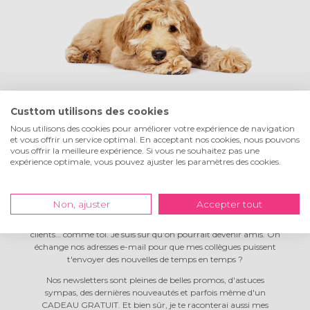
Custtom utilisons des cookies
Hé ! Moi, c'est Tom, le chien
Nous utilisons des cookies pour améliorer votre expérience de navigation
de l'entreprise
et vous offrir un service optimal. En acceptant nos cookies, nous pouvons
vous offrir la meilleure expérience. Si vous ne souhaitez pas une
expérience optimale, vous pouvez ajuster les paramètres des cookies.
Chez Custtom, la vie est belle ! Je passe mes journées à me
détendre, je fais de longues balades pendant les pauses, et mes
Non, ajuster
Accepter tout
collègues lancent la balle pour moi dès qu'ils le peuvent. La belle
vie, non ? J'aime tout le monde, mais j'ai un petit faible pour les
clients… comme toi. Je suis sûr qu'on pourrait devenir amis. On
échange nos adresses e-mail pour que mes collègues puissent
t'envoyer des nouvelles de temps en temps ?
Nos newsletters sont pleines de belles promos, d'astuces
sympas, des dernières nouveautés et parfois même d'un
CADEAU GRATUIT. Et bien sûr, je te raconterai aussi mes