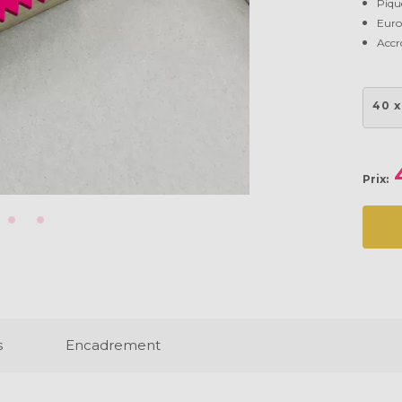
Pique
Euro
Accr
40 x
Prix:
s
Encadrement