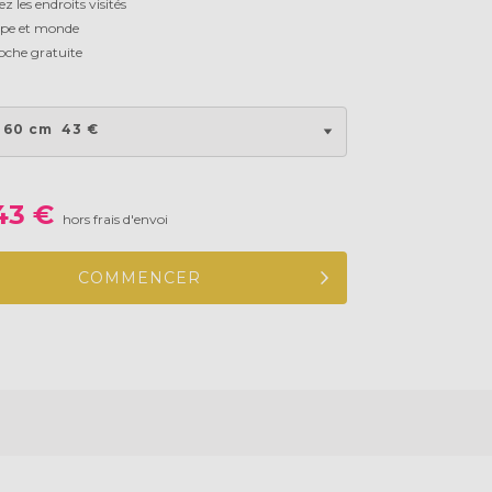
z les endroits visités
pe et monde
oche gratuite
 60 cm
43 €
43 €
hors frais d'envoi
COMMENCER