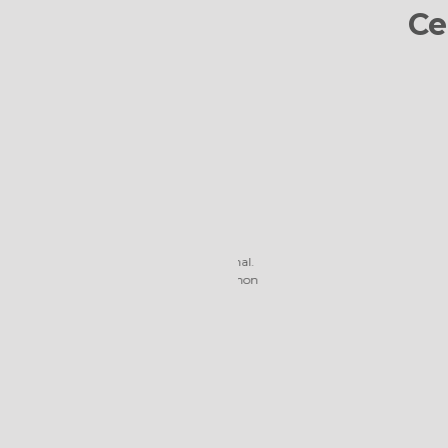
Ce
peur du rendu final.
Je recommande c
respondent bien à mon
bon rapport/qua