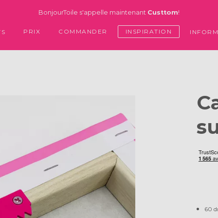
BonjourToile s'appelle maintenant
Custtom
!
PRIX
COMMANDER
INSPIRATION
TS
INFORM
C
su
60 d