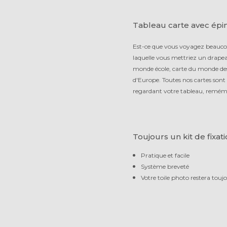
Tableau carte avec épin
Est-ce que vous voyagez beaucou
laquelle vous mettriez un drapeau
monde école, carte du monde des
d'Europe. Toutes nos cartes sont 
regardant votre tableau, remémo
Toujours un kit de fixati
Pratique et facile
Système breveté
Votre toile photo restera touj