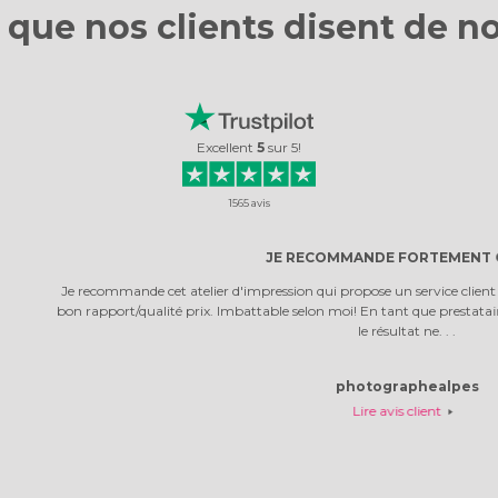
 que nos clients
disent de n
Excellent
5
sur
5
!
1565
avis
JE RECOMMANDE FORTEMENT CE SITE
et atelier d'impression qui propose un service client de qualité professionnel e
lité prix. Imbattable selon moi! En tant que prestataire, ayant testé plusieurs
le résultat ne. . .
photographealpes
Lire avis client