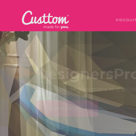
PRODUI
DesignersPr
Un groupe de designers
et d'artis
COMMANDEZ !