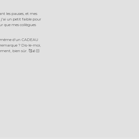
ant les pauses, et mes
j'ai un petit faible pour
our que mes collègues
fois même d'un CADEAU
 remarque ? Dis-le-moi,
ment, bien sûr. 🥰👍🏻