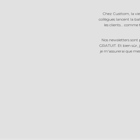
Chez Custtom, la vie 
collègues lancent la bal
les clients… comme t
Nos newsletters sont
GRATUIT. Et bien sûr, 
je m'assurerai que mes 