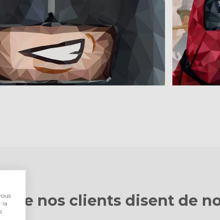
 que nos clients
disent de n
vous
 la
s