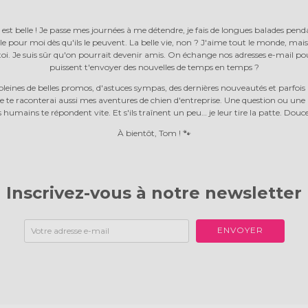
est belle ! Je passe mes journées à me détendre, je fais de longues balades pend
le pour moi dès qu'ils le peuvent. La belle vie, non ? J'aime tout le monde, mais 
oi. Je suis sûr qu'on pourrait devenir amis. On échange nos adresses e-mail p
puissent t'envoyer des nouvelles de temps en temps ?
 pleines de belles promos, d'astuces sympas, des dernières nouveautés et par
je te raconterai aussi mes aventures de chien d'entreprise. Une question ou une
humains te répondent vite. Et s'ils traînent un peu… je leur tire la patte.
Douce
À bientôt, Tom ! 🐾
Inscrivez-vous à notre newsletter
ENVOYER