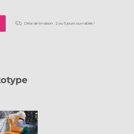
Délai de livraison : 2 ou 5 jours ouvrables !
totype