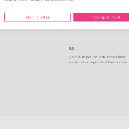
Non, ajuster
Accepter tout
peur du rendu final.
Je recommande c
respondent bien à mon
bon rapport/qua