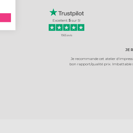
Excellent
5
sur
5
!
1565
avis
JE RECOMMANDE FORTEMENT CE SITE
et atelier d'impression qui propose un service client de qualité professionnel e
lité prix. Imbattable selon moi! En tant que prestataire, ayant testé plusieurs
le résultat ne. . .
photographealpes
Lire avis client