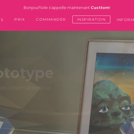
BonjourToile s'appelle maintenant
Custtom
!
PRIX
COMMANDER
INSPIRATION
TS
INFORM
ototype
tes
internationaux